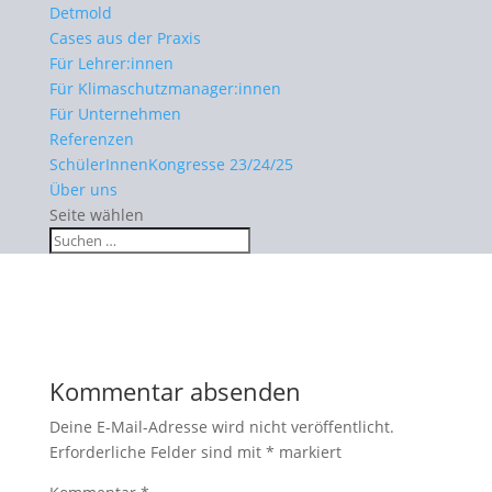
Detmold
Cases aus der Praxis
Für Lehrer:innen
Für Klimaschutzmanager:innen
Für Unternehmen
Referenzen
SchülerInnenKongresse 23/24/25
Über uns
Seite wählen
Kommentar absenden
Deine E-Mail-Adresse wird nicht veröffentlicht.
Erforderliche Felder sind mit
*
markiert