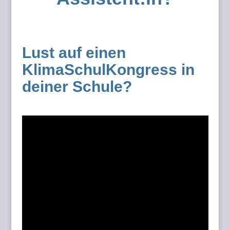
Lust auf einen
KlimaSchulKongress in
deiner Schule?