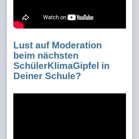
Lust auf Moderation
beim nächsten
SchülerKlimaGipfel in
Deiner Schule?